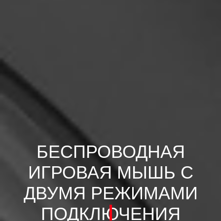
БЕСПРОВОДНАЯ
ИГРОВАЯ МЫШЬ С
ДВУМЯ РЕЖИМАМИ
ПОДКЛЮЧЕНИЯ