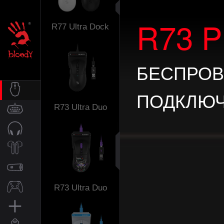
R73 P
R77 Ultra Dock
БЕСПРОВ
ПОДКЛЮ
R73 Ultra Duo
МЫШИ
КЛАВИАТУРЫ
ГАРНИТУРЫ
BLUETOOTH
R73 Ultra Duo
КОЛОНКИ
ГЕЙМПАДЫ