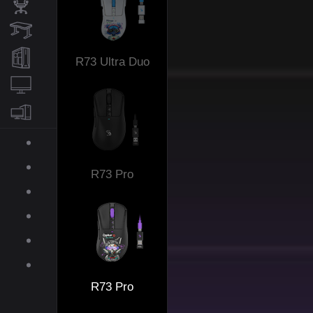
АКСЕССУАРЫ
КРЕСЛА
СТОЛЫ
R73 Ultra Duo
ИГРОВЫЕ ПК
МОНИТОРЫ
КОМПЛЕКТУЮЩИЕ
ДЛЯ ПК
О BLOODY
R73 Pro
ПОДДЕРЖКА
ПРЕСС-ЦЕНТР
ГАЛЕРЕЯ
СКАЧАТЬ
R73 Pro
МАГАЗИН