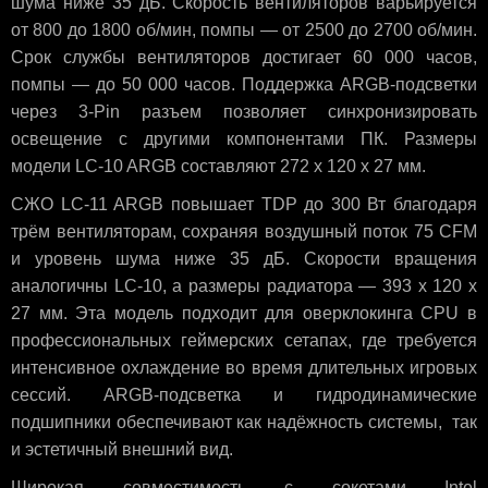
шума ниже 35 дБ. Скорость вентиляторов варьируется
от 800 до 1800 об/мин, помпы — от 2500 до 2700 об/мин.
Срок службы вентиляторов достигает 60 000 часов,
помпы — до 50 000 часов. Поддержка ARGB-подсветки
через 3-Pin разъем позволяет синхронизировать
освещение с другими компонентами ПК. Размеры
модели LC-10 ARGB составляют 272 x 120 x 27 мм.
СЖО LC-11 ARGB повышает TDP до 300 Вт благодаря
трём вентиляторам, сохраняя воздушный поток 75 CFM
и уровень шума ниже 35 дБ. Скорости вращения
аналогичны LC-10, а размеры радиатора — 393 x 120 x
27 мм. Эта модель подходит для оверклокинга CPU в
профессиональных геймерских сетапах, где требуется
интенсивное охлаждение во время длительных игровых
сессий. ARGB-подсветка и гидродинамические
подшипники обеспечивают как надёжность системы, так
и эстетичный внешний вид.
Широкая совместимость с сокетами Intel