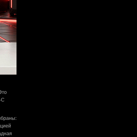
Это
-C
мбраны:
кцией
адная