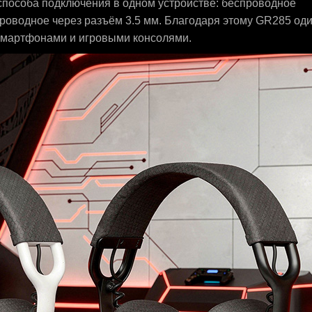
способа подключения в одном устройстве: беспроводное
и проводное через разъём 3.5 мм. Благодаря этому GR285 од
 смартфонами и игровыми консолями.