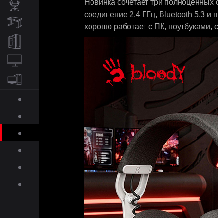
Новинка сочетает три полноценных 
соединение 2.4 ГГц, Bluetooth 5.3 
КРЕСЛА
хорошо работает с ПК, ноутбуками,
СТОЛЫ
ИГРОВЫЕ ПК
МОНИТОРЫ
КОМПЛЕКТУЮЩИЕ
ДЛЯ ПК
О BLOODY
ПОДДЕРЖКА
ПРЕСС-ЦЕНТР
ГАЛЕРЕЯ
СКАЧАТЬ
МАГАЗИН