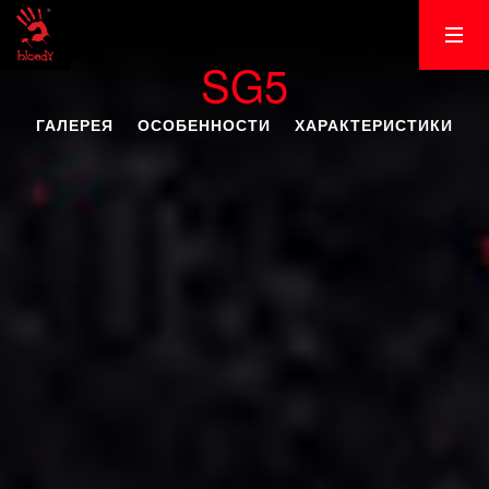
SG5
ГАЛЕРЕЯ
ОСОБЕННОСТИ
ХАРАКТЕРИСТИКИ