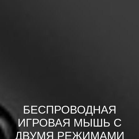
БЕСПРОВОДНАЯ
ИГРОВАЯ МЫШЬ С
ДВУМЯ РЕЖИМАМИ