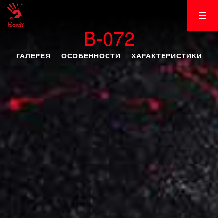
B-072
ГАЛЕРЕЯ
ОСОБЕННОСТИ
ХАРАКТЕРИСТИКИ