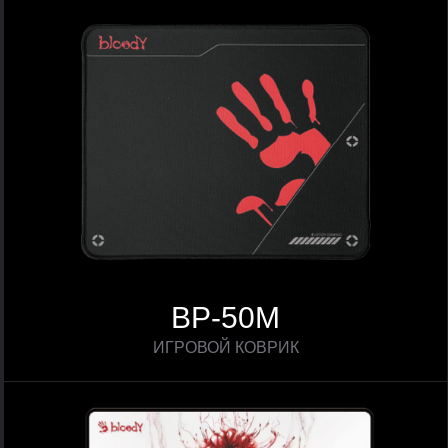
BP-50M
ИГРОВОЙ КОВРИК