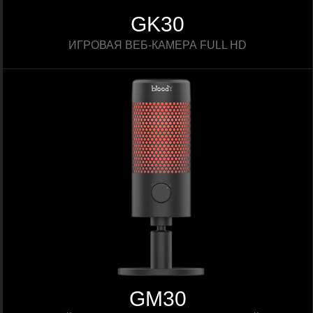
GK30
ИГРОВАЯ ВЕБ-КАМЕРА FULL HD
GM30