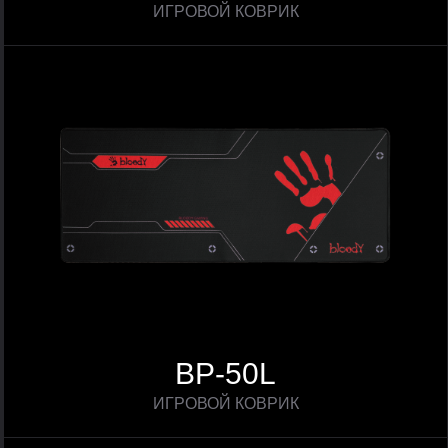
ИГРОВОЙ КОВРИК
BP-50L
ИГРОВОЙ КОВРИК