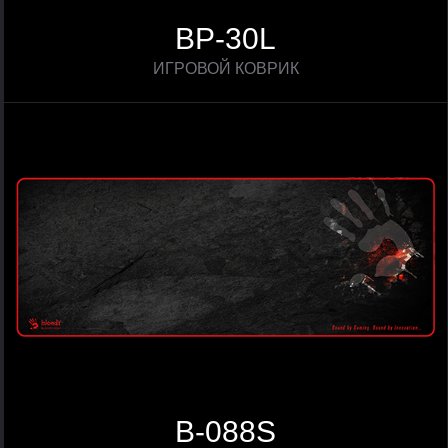
BP-30L
ИГРОВОЙ КОВРИК
B-088S