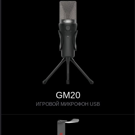
GM20
ИГРОВОЙ МИКРОФОН USB