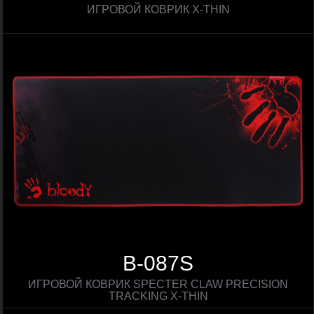
ИГРОВОЙ КОВРИК X-THIN
B-087S
ИГРОВОЙ КОВРИК SPECTER CLAW PRECISION
TRACKING X-THIN