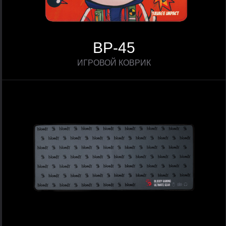
BP-45
ИГРОВОЙ КОВРИК