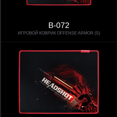
B-072
ИГРОВОЙ КОВРИК OFFENSE ARMOR (S)