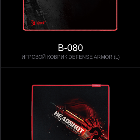
B-080
ИГРОВОЙ КОВРИК DEFENSE ARMOR (L)