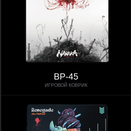
BP-45
ИГРОВОЙ КОВРИК